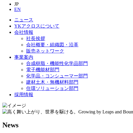
JP
EN
ニュース
YKアクロスについて
会社情報
社長挨拶
会社概要・組織図・沿革
販売ネットワーク
事業案内
合成樹脂・機能性化学品部門
電子機能材部門
化学品・コンシューマー部門
建材土木・無機材料部門
住環ソリューション部門
採用情報
News