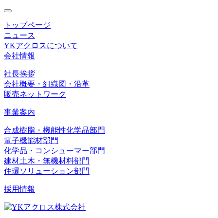
toggle
navigation
トップページ
ニュース
YKアクロスについて
会社情報
社長挨拶
会社概要・組織図・沿革
販売ネットワーク
事業案内
合成樹脂・機能性化学品部門
電子機能材部門
化学品・コンシューマー部門
建材土木・無機材料部門
住環ソリューション部門
採用情報