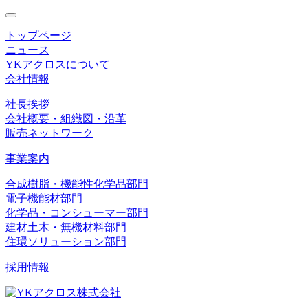
toggle
navigation
トップページ
ニュース
YKアクロスについて
会社情報
社長挨拶
会社概要・組織図・沿革
販売ネットワーク
事業案内
合成樹脂・機能性化学品部門
電子機能材部門
化学品・コンシューマー部門
建材土木・無機材料部門
住環ソリューション部門
採用情報