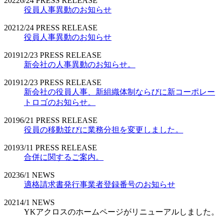
2022
6/24
PRESS RELEASE
役員人事異動のお知らせ
2021
2/24
PRESS RELEASE
役員人事異動のお知らせ
2019
12/23
PRESS RELEASE
新会社の人事異動のお知らせ。
2019
12/23
PRESS RELEASE
新会社の役員人事、新組織体制ならびに新コーポレー
トロゴのお知らせ。
2019
6/21
PRESS RELEASE
役員の移動並びに業務分担を変更しました。
2019
3/11
PRESS RELEASE
合併に関するご案内。
2023
6/1
NEWS
適格請求書発行事業者登録番号のお知らせ
2021
4/1
NEWS
YKアクロスのホームページがリニューアルしました。