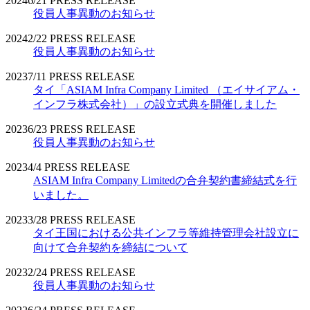
2024
6/21
PRESS RELEASE
役員人事異動のお知らせ
2024
2/22
PRESS RELEASE
役員人事異動のお知らせ
2023
7/11
PRESS RELEASE
タイ「ASIAM Infra Company Limited （エイサイアム・
インフラ株式会社）」の設立式典を開催しました
2023
6/23
PRESS RELEASE
役員人事異動のお知らせ
2023
4/4
PRESS RELEASE
ASIAM Infra Company Limitedの合弁契約書締結式を行
いました。
2023
3/28
PRESS RELEASE
タイ王国における公共インフラ等維持管理会社設立に
向けて合弁契約を締結について
2023
2/24
PRESS RELEASE
役員人事異動のお知らせ