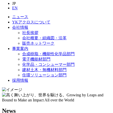
JP
EN
ニュース
YKアクロスについて
会社情報
社長挨拶
会社概要・組織図・沿革
販売ネットワーク
事業案内
合成樹脂・機能性化学品部門
電子機能材部門
化学品・コンシューマー部門
建材土木・無機材料部門
住環ソリューション部門
採用情報
News