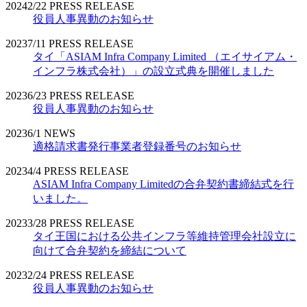
2024
2/22
PRESS RELEASE
役員人事異動のお知らせ
2023
7/11
PRESS RELEASE
タイ「ASIAM Infra Company Limited （エイサイアム・
インフラ株式会社）」の設立式典を開催しました
2023
6/23
PRESS RELEASE
役員人事異動のお知らせ
2023
6/1
NEWS
適格請求書発行事業者登録番号のお知らせ
2023
4/4
PRESS RELEASE
ASIAM Infra Company Limitedの合弁契約書締結式を行
いました。
2023
3/28
PRESS RELEASE
タイ王国における公共インフラ等維持管理会社設立に
向けて合弁契約を締結について
2023
2/24
PRESS RELEASE
役員人事異動のお知らせ