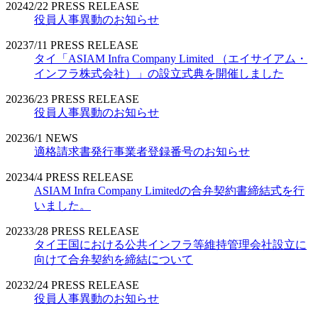
2024
2/22
PRESS RELEASE
役員人事異動のお知らせ
2023
7/11
PRESS RELEASE
タイ「ASIAM Infra Company Limited （エイサイアム・
インフラ株式会社）」の設立式典を開催しました
2023
6/23
PRESS RELEASE
役員人事異動のお知らせ
2023
6/1
NEWS
適格請求書発行事業者登録番号のお知らせ
2023
4/4
PRESS RELEASE
ASIAM Infra Company Limitedの合弁契約書締結式を行
いました。
2023
3/28
PRESS RELEASE
タイ王国における公共インフラ等維持管理会社設立に
向けて合弁契約を締結について
2023
2/24
PRESS RELEASE
役員人事異動のお知らせ