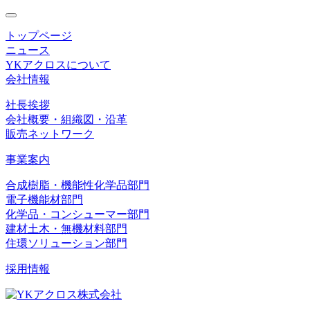
toggle
navigation
トップページ
ニュース
YKアクロスについて
会社情報
社長挨拶
会社概要・組織図・沿革
販売ネットワーク
事業案内
合成樹脂・機能性化学品部門
電子機能材部門
化学品・コンシューマー部門
建材土木・無機材料部門
住環ソリューション部門
採用情報