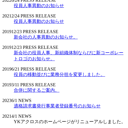
2022
6/24
PRESS RELEASE
役員人事異動のお知らせ
2021
2/24
PRESS RELEASE
役員人事異動のお知らせ
2019
12/23
PRESS RELEASE
新会社の人事異動のお知らせ。
2019
12/23
PRESS RELEASE
新会社の役員人事、新組織体制ならびに新コーポレー
トロゴのお知らせ。
2019
6/21
PRESS RELEASE
役員の移動並びに業務分担を変更しました。
2019
3/11
PRESS RELEASE
合併に関するご案内。
2023
6/1
NEWS
適格請求書発行事業者登録番号のお知らせ
2021
4/1
NEWS
YKアクロスのホームページがリニューアルしました。