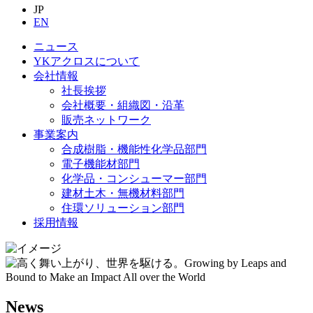
JP
EN
ニュース
YKアクロスについて
会社情報
社長挨拶
会社概要・組織図・沿革
販売ネットワーク
事業案内
合成樹脂・機能性化学品部門
電子機能材部門
化学品・コンシューマー部門
建材土木・無機材料部門
住環ソリューション部門
採用情報
News