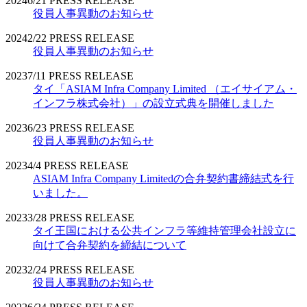
2024
6/21
PRESS RELEASE
役員人事異動のお知らせ
2024
2/22
PRESS RELEASE
役員人事異動のお知らせ
2023
7/11
PRESS RELEASE
タイ「ASIAM Infra Company Limited （エイサイアム・
インフラ株式会社）」の設立式典を開催しました
2023
6/23
PRESS RELEASE
役員人事異動のお知らせ
2023
4/4
PRESS RELEASE
ASIAM Infra Company Limitedの合弁契約書締結式を行
いました。
2023
3/28
PRESS RELEASE
タイ王国における公共インフラ等維持管理会社設立に
向けて合弁契約を締結について
2023
2/24
PRESS RELEASE
役員人事異動のお知らせ