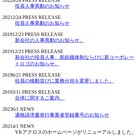
2022
6/24
PRESS RELEASE
役員人事異動のお知らせ
2021
2/24
PRESS RELEASE
役員人事異動のお知らせ
2019
12/23
PRESS RELEASE
新会社の人事異動のお知らせ。
2019
12/23
PRESS RELEASE
新会社の役員人事、新組織体制ならびに新コーポレー
トロゴのお知らせ。
2019
6/21
PRESS RELEASE
役員の移動並びに業務分担を変更しました。
2019
3/11
PRESS RELEASE
合併に関するご案内。
2023
6/1
NEWS
適格請求書発行事業者登録番号のお知らせ
2021
4/1
NEWS
YKアクロスのホームページがリニューアルしました。