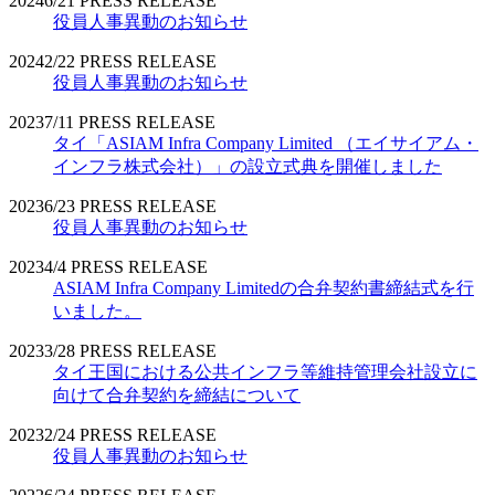
2024
6/21
PRESS RELEASE
役員人事異動のお知らせ
2024
2/22
PRESS RELEASE
役員人事異動のお知らせ
2023
7/11
PRESS RELEASE
タイ「ASIAM Infra Company Limited （エイサイアム・
インフラ株式会社）」の設立式典を開催しました
2023
6/23
PRESS RELEASE
役員人事異動のお知らせ
2023
4/4
PRESS RELEASE
ASIAM Infra Company Limitedの合弁契約書締結式を行
いました。
2023
3/28
PRESS RELEASE
タイ王国における公共インフラ等維持管理会社設立に
向けて合弁契約を締結について
2023
2/24
PRESS RELEASE
役員人事異動のお知らせ