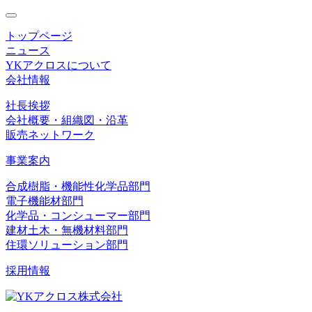
toggle
navigation
トップページ
ニュース
YKアクロスについて
会社情報
社長挨拶
会社概要・組織図・沿革
販売ネットワーク
事業案内
合成樹脂・機能性化学品部門
電子機能材部門
化学品・コンシューマー部門
建材土木・無機材料部門
住環ソリューション部門
採用情報