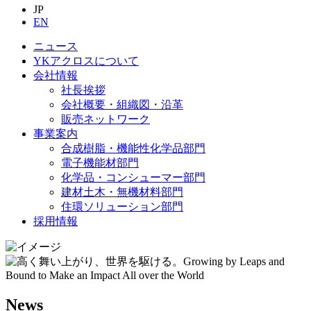
JP
EN
ニュース
YKアクロスについて
会社情報
社長挨拶
会社概要・組織図・沿革
販売ネットワーク
事業案内
合成樹脂・機能性化学品部門
電子機能材部門
化学品・コンシューマー部門
建材土木・無機材料部門
住環ソリューション部門
採用情報
News