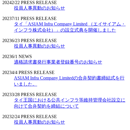
2024
2/22
PRESS RELEASE
役員人事異動のお知らせ
2023
7/11
PRESS RELEASE
タイ「ASIAM Infra Company Limited （エイサイアム・
インフラ株式会社）」の設立式典を開催しました
2023
6/23
PRESS RELEASE
役員人事異動のお知らせ
2023
6/1
NEWS
適格請求書発行事業者登録番号のお知らせ
2023
4/4
PRESS RELEASE
ASIAM Infra Company Limitedの合弁契約書締結式を行
いました。
2023
3/28
PRESS RELEASE
タイ王国における公共インフラ等維持管理会社設立に
向けて合弁契約を締結について
2023
2/24
PRESS RELEASE
役員人事異動のお知らせ