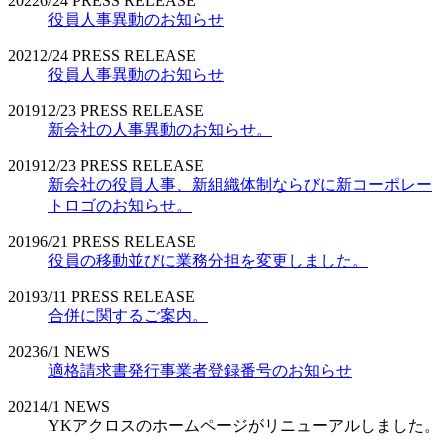
2022
6/24
PRESS RELEASE
役員人事異動のお知らせ
2021
2/24
PRESS RELEASE
役員人事異動のお知らせ
2019
12/23
PRESS RELEASE
新会社の人事異動のお知らせ。
2019
12/23
PRESS RELEASE
新会社の役員人事、新組織体制ならびに新コーポレー
トロゴのお知らせ。
2019
6/21
PRESS RELEASE
役員の移動並びに業務分担を変更しました。
2019
3/11
PRESS RELEASE
合併に関するご案内。
2023
6/1
NEWS
適格請求書発行事業者登録番号のお知らせ
2021
4/1
NEWS
YKアクロスのホームページがリニューアルしました。