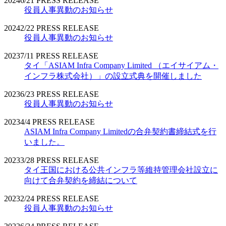
2024
6/21
PRESS RELEASE
役員人事異動のお知らせ
2024
2/22
PRESS RELEASE
役員人事異動のお知らせ
2023
7/11
PRESS RELEASE
タイ「ASIAM Infra Company Limited （エイサイアム・
インフラ株式会社）」の設立式典を開催しました
2023
6/23
PRESS RELEASE
役員人事異動のお知らせ
2023
4/4
PRESS RELEASE
ASIAM Infra Company Limitedの合弁契約書締結式を行
いました。
2023
3/28
PRESS RELEASE
タイ王国における公共インフラ等維持管理会社設立に
向けて合弁契約を締結について
2023
2/24
PRESS RELEASE
役員人事異動のお知らせ