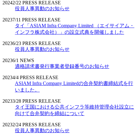
2024
2/22
PRESS RELEASE
役員人事異動のお知らせ
2023
7/11
PRESS RELEASE
タイ「ASIAM Infra Company Limited （エイサイアム・
インフラ株式会社）」の設立式典を開催しました
2023
6/23
PRESS RELEASE
役員人事異動のお知らせ
2023
6/1
NEWS
適格請求書発行事業者登録番号のお知らせ
2023
4/4
PRESS RELEASE
ASIAM Infra Company Limitedの合弁契約書締結式を行
いました。
2023
3/28
PRESS RELEASE
タイ王国における公共インフラ等維持管理会社設立に
向けて合弁契約を締結について
2023
2/24
PRESS RELEASE
役員人事異動のお知らせ