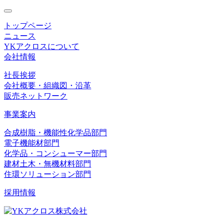
toggle
navigation
トップページ
ニュース
YKアクロスについて
会社情報
社長挨拶
会社概要・組織図・沿革
販売ネットワーク
事業案内
合成樹脂・機能性化学品部門
電子機能材部門
化学品・コンシューマー部門
建材土木・無機材料部門
住環ソリューション部門
採用情報