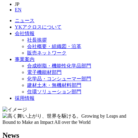
JP
EN
ニュース
YKアクロスについて
会社情報
社長挨拶
会社概要・組織図・沿革
販売ネットワーク
事業案内
合成樹脂・機能性化学品部門
電子機能材部門
化学品・コンシューマー部門
建材土木・無機材料部門
住環ソリューション部門
採用情報
News