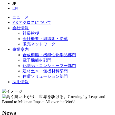
JP
EN
ニュース
YKアクロスについて
会社情報
社長挨拶
会社概要・組織図・沿革
販売ネットワーク
事業案内
合成樹脂・機能性化学品部門
電子機能材部門
化学品・コンシューマー部門
建材土木・無機材料部門
住環ソリューション部門
採用情報
News