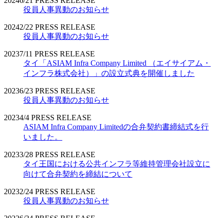
2024
6/21
PRESS RELEASE
役員人事異動のお知らせ
2024
2/22
PRESS RELEASE
役員人事異動のお知らせ
2023
7/11
PRESS RELEASE
タイ「ASIAM Infra Company Limited （エイサイアム・
インフラ株式会社）」の設立式典を開催しました
2023
6/23
PRESS RELEASE
役員人事異動のお知らせ
2023
4/4
PRESS RELEASE
ASIAM Infra Company Limitedの合弁契約書締結式を行
いました。
2023
3/28
PRESS RELEASE
タイ王国における公共インフラ等維持管理会社設立に
向けて合弁契約を締結について
2023
2/24
PRESS RELEASE
役員人事異動のお知らせ