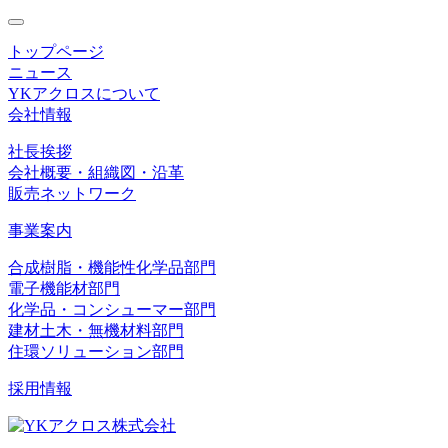
toggle
navigation
トップページ
ニュース
YKアクロスについて
会社情報
社長挨拶
会社概要・組織図・沿革
販売ネットワーク
事業案内
合成樹脂・機能性化学品部門
電子機能材部門
化学品・コンシューマー部門
建材土木・無機材料部門
住環ソリューション部門
採用情報