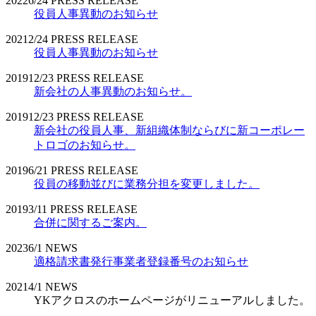
2022
6/24
PRESS RELEASE
役員人事異動のお知らせ
2021
2/24
PRESS RELEASE
役員人事異動のお知らせ
2019
12/23
PRESS RELEASE
新会社の人事異動のお知らせ。
2019
12/23
PRESS RELEASE
新会社の役員人事、新組織体制ならびに新コーポレー
トロゴのお知らせ。
2019
6/21
PRESS RELEASE
役員の移動並びに業務分担を変更しました。
2019
3/11
PRESS RELEASE
合併に関するご案内。
2023
6/1
NEWS
適格請求書発行事業者登録番号のお知らせ
2021
4/1
NEWS
YKアクロスのホームページがリニューアルしました。