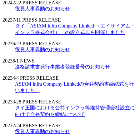
2024
2/22
PRESS RELEASE
役員人事異動のお知らせ
2023
7/11
PRESS RELEASE
タイ「ASIAM Infra Company Limited （エイサイアム・
インフラ株式会社）」の設立式典を開催しました
2023
6/23
PRESS RELEASE
役員人事異動のお知らせ
2023
6/1
NEWS
適格請求書発行事業者登録番号のお知らせ
2023
4/4
PRESS RELEASE
ASIAM Infra Company Limitedの合弁契約書締結式を行
いました。
2023
3/28
PRESS RELEASE
タイ王国における公共インフラ等維持管理会社設立に
向けて合弁契約を締結について
2023
2/24
PRESS RELEASE
役員人事異動のお知らせ