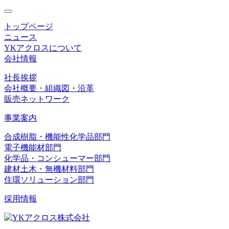
toggle
navigation
トップページ
ニュース
YKアクロスについて
会社情報
社長挨拶
会社概要・組織図・沿革
販売ネットワーク
事業案内
合成樹脂・機能性化学品部門
電子機能材部門
化学品・コンシューマー部門
建材土木・無機材料部門
住環ソリューション部門
採用情報