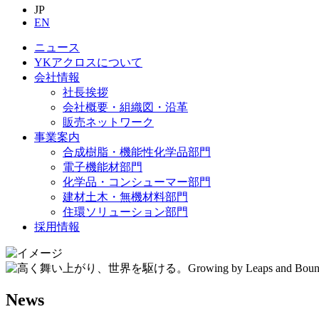
JP
EN
ニュース
YKアクロスについて
会社情報
社長挨拶
会社概要・組織図・沿革
販売ネットワーク
事業案内
合成樹脂・機能性化学品部門
電子機能材部門
化学品・コンシューマー部門
建材土木・無機材料部門
住環ソリューション部門
採用情報
News