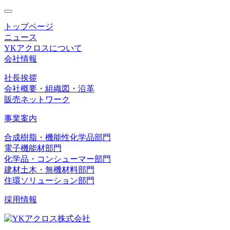
toggle
navigation
トップページ
ニュース
YKアクロスについて
会社情報
社長挨拶
会社概要・組織図・沿革
販売ネットワーク
事業案内
合成樹脂・機能性化学品部門
電子機能材部門
化学品・コンシューマー部門
建材土木・無機材料部門
住環ソリューション部門
採用情報