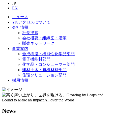
JP
EN
ニュース
YKアクロスについて
会社情報
社長挨拶
会社概要・組織図・沿革
販売ネットワーク
事業案内
合成樹脂・機能性化学品部門
電子機能材部門
化学品・コンシューマー部門
建材土木・無機材料部門
住環ソリューション部門
採用情報
News