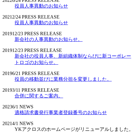
2022
6/24
PRESS RELEASE
役員人事異動のお知らせ
2021
2/24
PRESS RELEASE
役員人事異動のお知らせ
2019
12/23
PRESS RELEASE
新会社の人事異動のお知らせ。
2019
12/23
PRESS RELEASE
新会社の役員人事、新組織体制ならびに新コーポレー
トロゴのお知らせ。
2019
6/21
PRESS RELEASE
役員の移動並びに業務分担を変更しました。
2019
3/11
PRESS RELEASE
合併に関するご案内。
2023
6/1
NEWS
適格請求書発行事業者登録番号のお知らせ
2021
4/1
NEWS
YKアクロスのホームページがリニューアルしました。