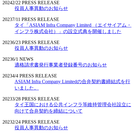
2024
2/22
PRESS RELEASE
役員人事異動のお知らせ
2023
7/11
PRESS RELEASE
タイ「ASIAM Infra Company Limited （エイサイアム・
インフラ株式会社）」の設立式典を開催しました
2023
6/23
PRESS RELEASE
役員人事異動のお知らせ
2023
6/1
NEWS
適格請求書発行事業者登録番号のお知らせ
2023
4/4
PRESS RELEASE
ASIAM Infra Company Limitedの合弁契約書締結式を行
いました。
2023
3/28
PRESS RELEASE
タイ王国における公共インフラ等維持管理会社設立に
向けて合弁契約を締結について
2023
2/24
PRESS RELEASE
役員人事異動のお知らせ