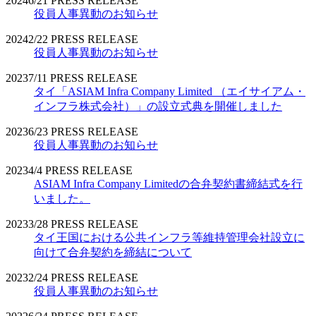
2024
6/21
PRESS RELEASE
役員人事異動のお知らせ
2024
2/22
PRESS RELEASE
役員人事異動のお知らせ
2023
7/11
PRESS RELEASE
タイ「ASIAM Infra Company Limited （エイサイアム・
インフラ株式会社）」の設立式典を開催しました
2023
6/23
PRESS RELEASE
役員人事異動のお知らせ
2023
4/4
PRESS RELEASE
ASIAM Infra Company Limitedの合弁契約書締結式を行
いました。
2023
3/28
PRESS RELEASE
タイ王国における公共インフラ等維持管理会社設立に
向けて合弁契約を締結について
2023
2/24
PRESS RELEASE
役員人事異動のお知らせ