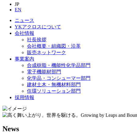
JP
EN
ニュース
YKアクロスについて
会社情報
社長挨拶
会社概要・組織図・沿革
販売ネットワーク
事業案内
合成樹脂・機能性化学品部門
電子機能材部門
化学品・コンシューマー部門
建材土木・無機材料部門
住環ソリューション部門
採用情報
News