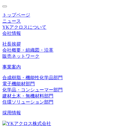
toggle
navigation
トップページ
ニュース
YKアクロスについて
会社情報
社長挨拶
会社概要・組織図・沿革
販売ネットワーク
事業案内
合成樹脂・機能性化学品部門
電子機能材部門
化学品・コンシューマー部門
建材土木・無機材料部門
住環ソリューション部門
採用情報