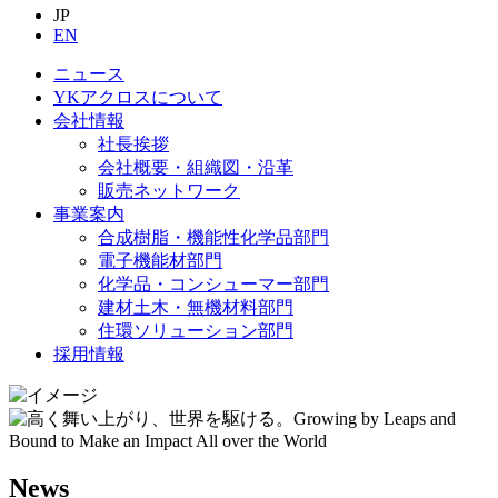
JP
EN
ニュース
YKアクロスについて
会社情報
社長挨拶
会社概要・組織図・沿革
販売ネットワーク
事業案内
合成樹脂・機能性化学品部門
電子機能材部門
化学品・コンシューマー部門
建材土木・無機材料部門
住環ソリューション部門
採用情報
News