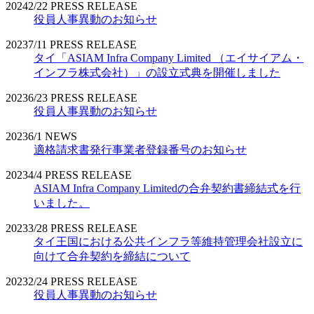
2024
2/22
PRESS RELEASE
役員人事異動のお知らせ
2023
7/11
PRESS RELEASE
タイ「ASIAM Infra Company Limited （エイサイアム・
インフラ株式会社）」の設立式典を開催しました
2023
6/23
PRESS RELEASE
役員人事異動のお知らせ
2023
6/1
NEWS
適格請求書発行事業者登録番号のお知らせ
2023
4/4
PRESS RELEASE
ASIAM Infra Company Limitedの合弁契約書締結式を行
いました。
2023
3/28
PRESS RELEASE
タイ王国における公共インフラ等維持管理会社設立に
向けて合弁契約を締結について
2023
2/24
PRESS RELEASE
役員人事異動のお知らせ