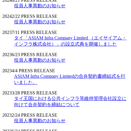
2024
6/21
PRESS RELEASE
役員人事異動のお知らせ
2024
2/22
PRESS RELEASE
役員人事異動のお知らせ
2023
7/11
PRESS RELEASE
タイ「ASIAM Infra Company Limited （エイサイアム・
インフラ株式会社）」の設立式典を開催しました
2023
6/23
PRESS RELEASE
役員人事異動のお知らせ
2023
4/4
PRESS RELEASE
ASIAM Infra Company Limitedの合弁契約書締結式を行
いました。
2023
3/28
PRESS RELEASE
タイ王国における公共インフラ等維持管理会社設立に
向けて合弁契約を締結について
2023
2/24
PRESS RELEASE
役員人事異動のお知らせ