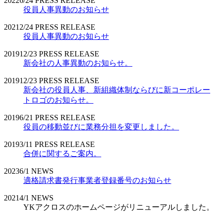
2022
6/24
PRESS RELEASE
役員人事異動のお知らせ
2021
2/24
PRESS RELEASE
役員人事異動のお知らせ
2019
12/23
PRESS RELEASE
新会社の人事異動のお知らせ。
2019
12/23
PRESS RELEASE
新会社の役員人事、新組織体制ならびに新コーポレー
トロゴのお知らせ。
2019
6/21
PRESS RELEASE
役員の移動並びに業務分担を変更しました。
2019
3/11
PRESS RELEASE
合併に関するご案内。
2023
6/1
NEWS
適格請求書発行事業者登録番号のお知らせ
2021
4/1
NEWS
YKアクロスのホームページがリニューアルしました。