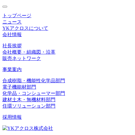
toggle
navigation
トップページ
ニュース
YKアクロスについて
会社情報
社長挨拶
会社概要・組織図・沿革
販売ネットワーク
事業案内
合成樹脂・機能性化学品部門
電子機能材部門
化学品・コンシューマー部門
建材土木・無機材料部門
住環ソリューション部門
採用情報