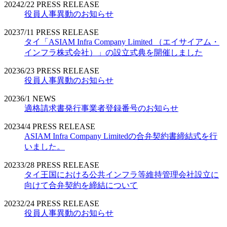
2024
2/22
PRESS RELEASE
役員人事異動のお知らせ
2023
7/11
PRESS RELEASE
タイ「ASIAM Infra Company Limited （エイサイアム・
インフラ株式会社）」の設立式典を開催しました
2023
6/23
PRESS RELEASE
役員人事異動のお知らせ
2023
6/1
NEWS
適格請求書発行事業者登録番号のお知らせ
2023
4/4
PRESS RELEASE
ASIAM Infra Company Limitedの合弁契約書締結式を行
いました。
2023
3/28
PRESS RELEASE
タイ王国における公共インフラ等維持管理会社設立に
向けて合弁契約を締結について
2023
2/24
PRESS RELEASE
役員人事異動のお知らせ