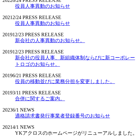
2022
6/24
PRESS RELEASE
役員人事異動のお知らせ
2021
2/24
PRESS RELEASE
役員人事異動のお知らせ
2019
12/23
PRESS RELEASE
新会社の人事異動のお知らせ。
2019
12/23
PRESS RELEASE
新会社の役員人事、新組織体制ならびに新コーポレー
トロゴのお知らせ。
2019
6/21
PRESS RELEASE
役員の移動並びに業務分担を変更しました。
2019
3/11
PRESS RELEASE
合併に関するご案内。
2023
6/1
NEWS
適格請求書発行事業者登録番号のお知らせ
2021
4/1
NEWS
YKアクロスのホームページがリニューアルしました。