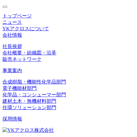
toggle
navigation
トップページ
ニュース
YKアクロスについて
会社情報
社長挨拶
会社概要・組織図・沿革
販売ネットワーク
事業案内
合成樹脂・機能性化学品部門
電子機能材部門
化学品・コンシューマー部門
建材土木・無機材料部門
住環ソリューション部門
採用情報