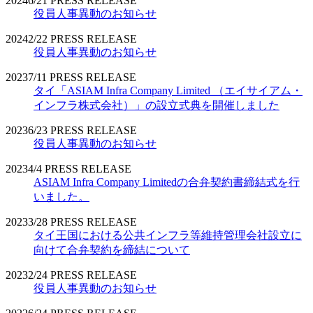
2024
6/21
PRESS RELEASE
役員人事異動のお知らせ
2024
2/22
PRESS RELEASE
役員人事異動のお知らせ
2023
7/11
PRESS RELEASE
タイ「ASIAM Infra Company Limited （エイサイアム・
インフラ株式会社）」の設立式典を開催しました
2023
6/23
PRESS RELEASE
役員人事異動のお知らせ
2023
4/4
PRESS RELEASE
ASIAM Infra Company Limitedの合弁契約書締結式を行
いました。
2023
3/28
PRESS RELEASE
タイ王国における公共インフラ等維持管理会社設立に
向けて合弁契約を締結について
2023
2/24
PRESS RELEASE
役員人事異動のお知らせ