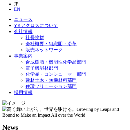
JP
EN
ニュース
YKアクロスについて
会社情報
社長挨拶
会社概要・組織図・沿革
販売ネットワーク
事業案内
合成樹脂・機能性化学品部門
電子機能材部門
化学品・コンシューマー部門
建材土木・無機材料部門
住環ソリューション部門
採用情報
News