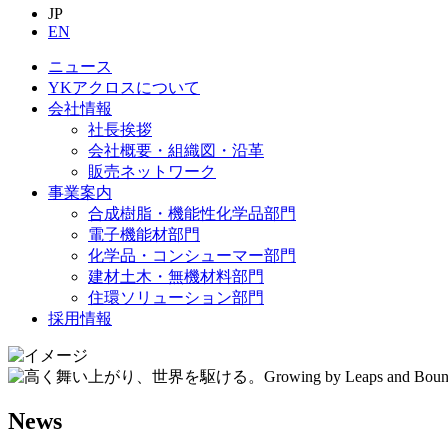
JP
EN
ニュース
YKアクロスについて
会社情報
社長挨拶
会社概要・組織図・沿革
販売ネットワーク
事業案内
合成樹脂・機能性化学品部門
電子機能材部門
化学品・コンシューマー部門
建材土木・無機材料部門
住環ソリューション部門
採用情報
News