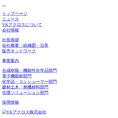
toggle
navigation
トップページ
ニュース
YKアクロスについて
会社情報
社長挨拶
会社概要・組織図・沿革
販売ネットワーク
事業案内
合成樹脂・機能性化学品部門
電子機能材部門
化学品・コンシューマー部門
建材土木・無機材料部門
住環ソリューション部門
採用情報