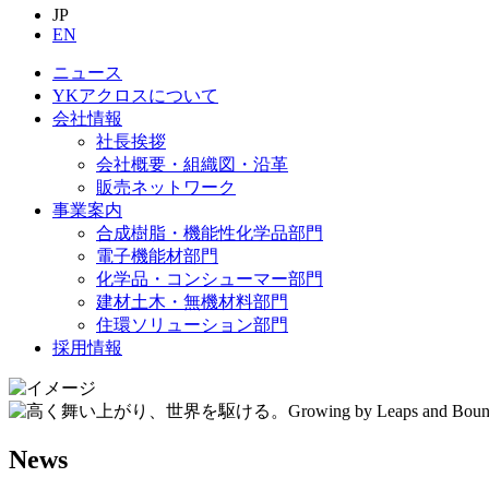
JP
EN
ニュース
YKアクロスについて
会社情報
社長挨拶
会社概要・組織図・沿革
販売ネットワーク
事業案内
合成樹脂・機能性化学品部門
電子機能材部門
化学品・コンシューマー部門
建材土木・無機材料部門
住環ソリューション部門
採用情報
News