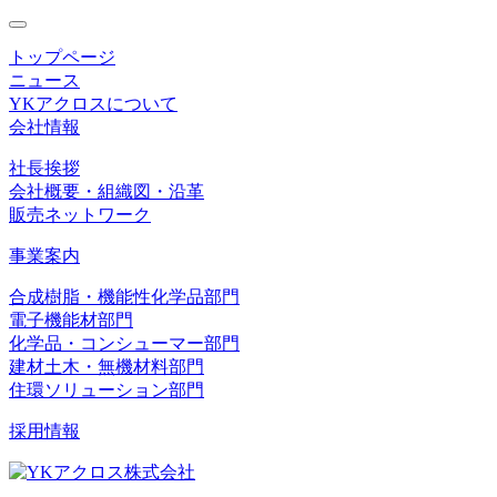
toggle
navigation
トップページ
ニュース
YKアクロスについて
会社情報
社長挨拶
会社概要・組織図・沿革
販売ネットワーク
事業案内
合成樹脂・機能性化学品部門
電子機能材部門
化学品・コンシューマー部門
建材土木・無機材料部門
住環ソリューション部門
採用情報