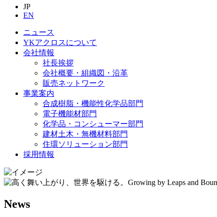
JP
EN
ニュース
YKアクロスについて
会社情報
社長挨拶
会社概要・組織図・沿革
販売ネットワーク
事業案内
合成樹脂・機能性化学品部門
電子機能材部門
化学品・コンシューマー部門
建材土木・無機材料部門
住環ソリューション部門
採用情報
News