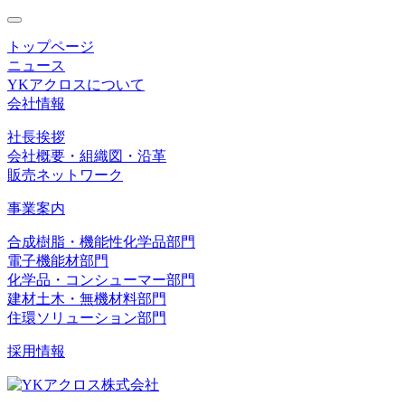
toggle
navigation
トップページ
ニュース
YKアクロスについて
会社情報
社長挨拶
会社概要・組織図・沿革
販売ネットワーク
事業案内
合成樹脂・機能性化学品部門
電子機能材部門
化学品・コンシューマー部門
建材土木・無機材料部門
住環ソリューション部門
採用情報