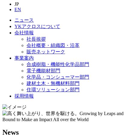
JP
EN
ニュース
YKアクロスについて
会社情報
社長挨拶
会社概要・組織図・沿革
販売ネットワーク
事業案内
合成樹脂・機能性化学品部門
電子機能材部門
化学品・コンシューマー部門
建材土木・無機材料部門
住環ソリューション部門
採用情報
News