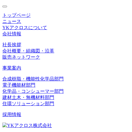
toggle
navigation
トップページ
ニュース
YKアクロスについて
会社情報
社長挨拶
会社概要・組織図・沿革
販売ネットワーク
事業案内
合成樹脂・機能性化学品部門
電子機能材部門
化学品・コンシューマー部門
建材土木・無機材料部門
住環ソリューション部門
採用情報