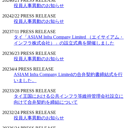
2024
6/21
PRESS RELEASE
役員人事異動のお知らせ
2024
2/22
PRESS RELEASE
役員人事異動のお知らせ
2023
7/11
PRESS RELEASE
タイ「ASIAM Infra Company Limited （エイサイアム・
インフラ株式会社）」の設立式典を開催しました
2023
6/23
PRESS RELEASE
役員人事異動のお知らせ
2023
4/4
PRESS RELEASE
ASIAM Infra Company Limitedの合弁契約書締結式を行
いました。
2023
3/28
PRESS RELEASE
タイ王国における公共インフラ等維持管理会社設立に
向けて合弁契約を締結について
2023
2/24
PRESS RELEASE
役員人事異動のお知らせ