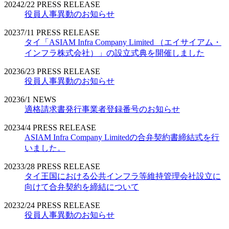
2024
2/22
PRESS RELEASE
役員人事異動のお知らせ
2023
7/11
PRESS RELEASE
タイ「ASIAM Infra Company Limited （エイサイアム・
インフラ株式会社）」の設立式典を開催しました
2023
6/23
PRESS RELEASE
役員人事異動のお知らせ
2023
6/1
NEWS
適格請求書発行事業者登録番号のお知らせ
2023
4/4
PRESS RELEASE
ASIAM Infra Company Limitedの合弁契約書締結式を行
いました。
2023
3/28
PRESS RELEASE
タイ王国における公共インフラ等維持管理会社設立に
向けて合弁契約を締結について
2023
2/24
PRESS RELEASE
役員人事異動のお知らせ