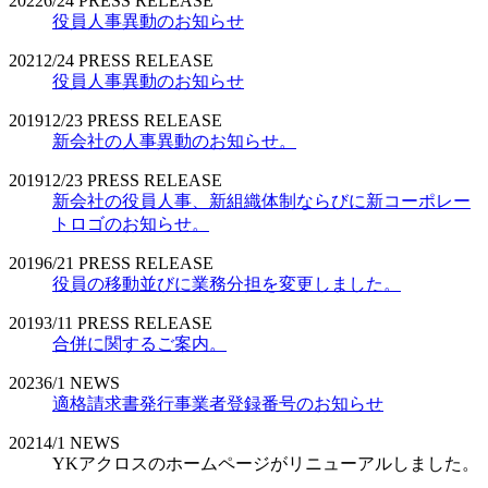
2022
6/24
PRESS RELEASE
役員人事異動のお知らせ
2021
2/24
PRESS RELEASE
役員人事異動のお知らせ
2019
12/23
PRESS RELEASE
新会社の人事異動のお知らせ。
2019
12/23
PRESS RELEASE
新会社の役員人事、新組織体制ならびに新コーポレー
トロゴのお知らせ。
2019
6/21
PRESS RELEASE
役員の移動並びに業務分担を変更しました。
2019
3/11
PRESS RELEASE
合併に関するご案内。
2023
6/1
NEWS
適格請求書発行事業者登録番号のお知らせ
2021
4/1
NEWS
YKアクロスのホームページがリニューアルしました。