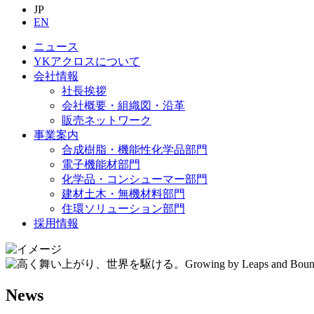
JP
EN
ニュース
YKアクロスについて
会社情報
社長挨拶
会社概要・組織図・沿革
販売ネットワーク
事業案内
合成樹脂・機能性化学品部門
電子機能材部門
化学品・コンシューマー部門
建材土木・無機材料部門
住環ソリューション部門
採用情報
News