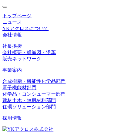
toggle
navigation
トップページ
ニュース
YKアクロスについて
会社情報
社長挨拶
会社概要・組織図・沿革
販売ネットワーク
事業案内
合成樹脂・機能性化学品部門
電子機能材部門
化学品・コンシューマー部門
建材土木・無機材料部門
住環ソリューション部門
採用情報