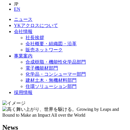
JP
EN
ニュース
YKアクロスについて
会社情報
社長挨拶
会社概要・組織図・沿革
販売ネットワーク
事業案内
合成樹脂・機能性化学品部門
電子機能材部門
化学品・コンシューマー部門
建材土木・無機材料部門
住環ソリューション部門
採用情報
News