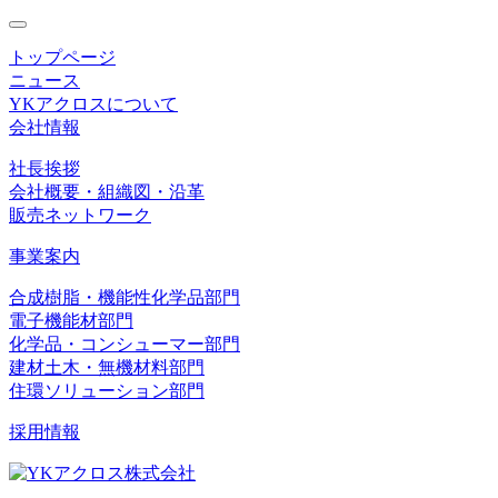
toggle
navigation
トップページ
ニュース
YKアクロスについて
会社情報
社長挨拶
会社概要・組織図・沿革
販売ネットワーク
事業案内
合成樹脂・機能性化学品部門
電子機能材部門
化学品・コンシューマー部門
建材土木・無機材料部門
住環ソリューション部門
採用情報