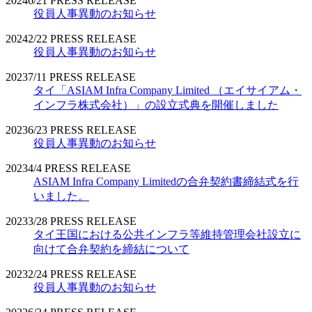
2024
6/21
PRESS RELEASE
役員人事異動のお知らせ
2024
2/22
PRESS RELEASE
役員人事異動のお知らせ
2023
7/11
PRESS RELEASE
タイ「ASIAM Infra Company Limited （エイサイアム・
インフラ株式会社）」の設立式典を開催しました
2023
6/23
PRESS RELEASE
役員人事異動のお知らせ
2023
4/4
PRESS RELEASE
ASIAM Infra Company Limitedの合弁契約書締結式を行
いました。
2023
3/28
PRESS RELEASE
タイ王国における公共インフラ等維持管理会社設立に
向けて合弁契約を締結について
2023
2/24
PRESS RELEASE
役員人事異動のお知らせ