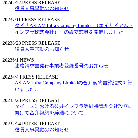
2024
2/22
PRESS RELEASE
役員人事異動のお知らせ
2023
7/11
PRESS RELEASE
タイ「ASIAM Infra Company Limited （エイサイアム・
インフラ株式会社）」の設立式典を開催しました
2023
6/23
PRESS RELEASE
役員人事異動のお知らせ
2023
6/1
NEWS
適格請求書発行事業者登録番号のお知らせ
2023
4/4
PRESS RELEASE
ASIAM Infra Company Limitedの合弁契約書締結式を行
いました。
2023
3/28
PRESS RELEASE
タイ王国における公共インフラ等維持管理会社設立に
向けて合弁契約を締結について
2023
2/24
PRESS RELEASE
役員人事異動のお知らせ