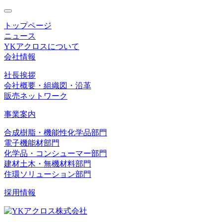
toggle
navigation
トップページ
ニュース
YKアクロスについて
会社情報
社長挨拶
会社概要・組織図・沿革
販売ネットワーク
事業案内
合成樹脂・機能性化学品部門
電子機能材部門
化学品・コンシューマー部門
建材土木・無機材料部門
住環ソリューション部門
採用情報