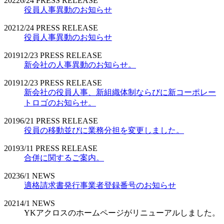
2022
6/24
PRESS RELEASE
役員人事異動のお知らせ
2021
2/24
PRESS RELEASE
役員人事異動のお知らせ
2019
12/23
PRESS RELEASE
新会社の人事異動のお知らせ。
2019
12/23
PRESS RELEASE
新会社の役員人事、新組織体制ならびに新コーポレー
トロゴのお知らせ。
2019
6/21
PRESS RELEASE
役員の移動並びに業務分担を変更しました。
2019
3/11
PRESS RELEASE
合併に関するご案内。
2023
6/1
NEWS
適格請求書発行事業者登録番号のお知らせ
2021
4/1
NEWS
YKアクロスのホームページがリニューアルしました。