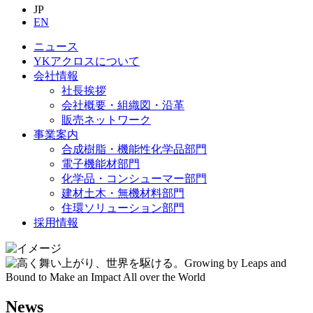
JP
EN
ニュース
YKアクロスについて
会社情報
社長挨拶
会社概要・組織図・沿革
販売ネットワーク
事業案内
合成樹脂・機能性化学品部門
電子機能材部門
化学品・コンシューマー部門
建材土木・無機材料部門
住環ソリューション部門
採用情報
News