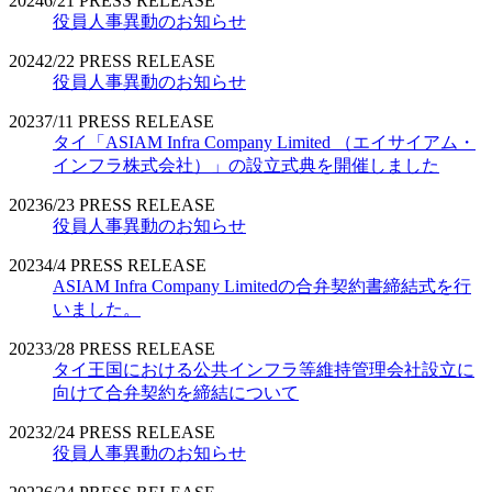
2024
6/21
PRESS RELEASE
役員人事異動のお知らせ
2024
2/22
PRESS RELEASE
役員人事異動のお知らせ
2023
7/11
PRESS RELEASE
タイ「ASIAM Infra Company Limited （エイサイアム・
インフラ株式会社）」の設立式典を開催しました
2023
6/23
PRESS RELEASE
役員人事異動のお知らせ
2023
4/4
PRESS RELEASE
ASIAM Infra Company Limitedの合弁契約書締結式を行
いました。
2023
3/28
PRESS RELEASE
タイ王国における公共インフラ等維持管理会社設立に
向けて合弁契約を締結について
2023
2/24
PRESS RELEASE
役員人事異動のお知らせ