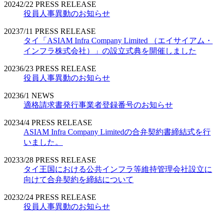
2024
2/22
PRESS RELEASE
役員人事異動のお知らせ
2023
7/11
PRESS RELEASE
タイ「ASIAM Infra Company Limited （エイサイアム・
インフラ株式会社）」の設立式典を開催しました
2023
6/23
PRESS RELEASE
役員人事異動のお知らせ
2023
6/1
NEWS
適格請求書発行事業者登録番号のお知らせ
2023
4/4
PRESS RELEASE
ASIAM Infra Company Limitedの合弁契約書締結式を行
いました。
2023
3/28
PRESS RELEASE
タイ王国における公共インフラ等維持管理会社設立に
向けて合弁契約を締結について
2023
2/24
PRESS RELEASE
役員人事異動のお知らせ