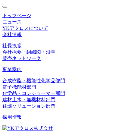
toggle
navigation
トップページ
ニュース
YKアクロスについて
会社情報
社長挨拶
会社概要・組織図・沿革
販売ネットワーク
事業案内
合成樹脂・機能性化学品部門
電子機能材部門
化学品・コンシューマー部門
建材土木・無機材料部門
住環ソリューション部門
採用情報