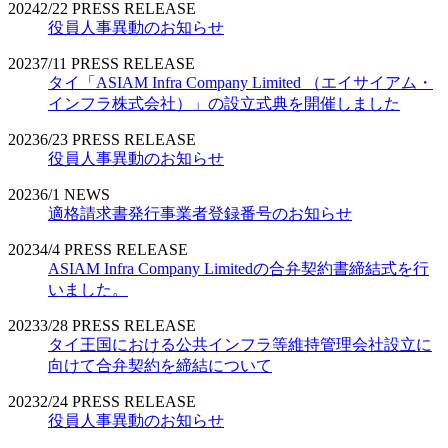
2024
2/22
PRESS RELEASE
役員人事異動のお知らせ
2023
7/11
PRESS RELEASE
タイ「ASIAM Infra Company Limited （エイサイアム・
インフラ株式会社）」の設立式典を開催しました
2023
6/23
PRESS RELEASE
役員人事異動のお知らせ
2023
6/1
NEWS
適格請求書発行事業者登録番号のお知らせ
2023
4/4
PRESS RELEASE
ASIAM Infra Company Limitedの合弁契約書締結式を行
いました。
2023
3/28
PRESS RELEASE
タイ王国における公共インフラ等維持管理会社設立に
向けて合弁契約を締結について
2023
2/24
PRESS RELEASE
役員人事異動のお知らせ