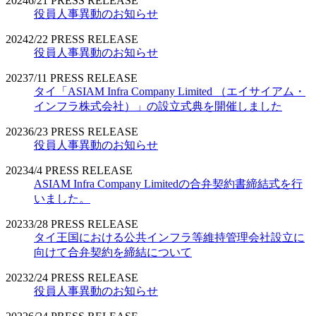
2024
6/21
PRESS RELEASE
役員人事異動のお知らせ
2024
2/22
PRESS RELEASE
役員人事異動のお知らせ
2023
7/11
PRESS RELEASE
タイ「ASIAM Infra Company Limited （エイサイアム・
インフラ株式会社）」の設立式典を開催しました
2023
6/23
PRESS RELEASE
役員人事異動のお知らせ
2023
4/4
PRESS RELEASE
ASIAM Infra Company Limitedの合弁契約書締結式を行
いました。
2023
3/28
PRESS RELEASE
タイ王国における公共インフラ等維持管理会社設立に
向けて合弁契約を締結について
2023
2/24
PRESS RELEASE
役員人事異動のお知らせ