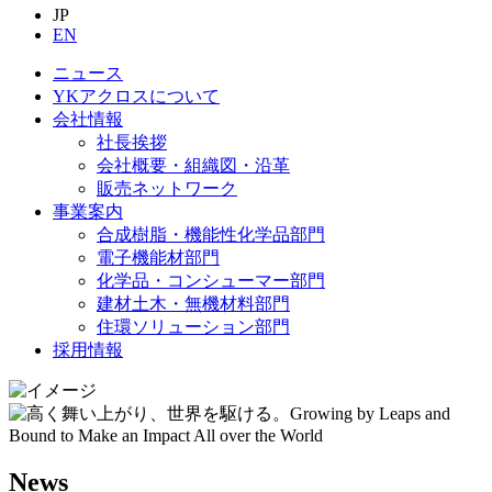
JP
EN
ニュース
YKアクロスについて
会社情報
社長挨拶
会社概要・組織図・沿革
販売ネットワーク
事業案内
合成樹脂・機能性化学品部門
電子機能材部門
化学品・コンシューマー部門
建材土木・無機材料部門
住環ソリューション部門
採用情報
News