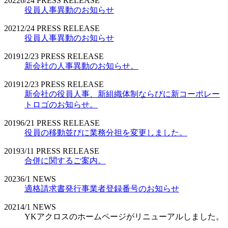
2022
6/24
PRESS RELEASE
役員人事異動のお知らせ
2021
2/24
PRESS RELEASE
役員人事異動のお知らせ
2019
12/23
PRESS RELEASE
新会社の人事異動のお知らせ。
2019
12/23
PRESS RELEASE
新会社の役員人事、新組織体制ならびに新コーポレー
トロゴのお知らせ。
2019
6/21
PRESS RELEASE
役員の移動並びに業務分担を変更しました。
2019
3/11
PRESS RELEASE
合併に関するご案内。
2023
6/1
NEWS
適格請求書発行事業者登録番号のお知らせ
2021
4/1
NEWS
YKアクロスのホームページがリニューアルしました。