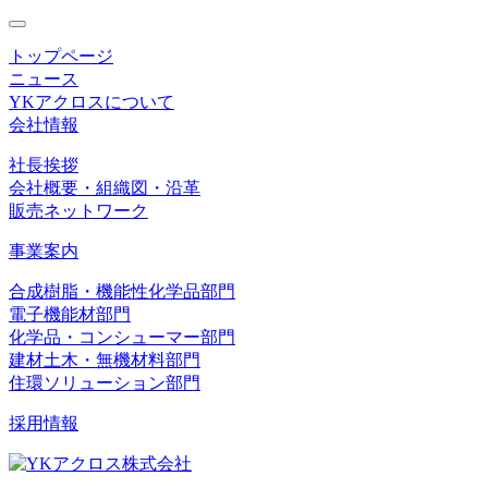
toggle
navigation
トップページ
ニュース
YKアクロスについて
会社情報
社長挨拶
会社概要・組織図・沿革
販売ネットワーク
事業案内
合成樹脂・機能性化学品部門
電子機能材部門
化学品・コンシューマー部門
建材土木・無機材料部門
住環ソリューション部門
採用情報