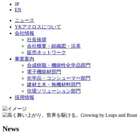
JP
EN
ニュース
YKアクロスについて
会社情報
社長挨拶
会社概要・組織図・沿革
販売ネットワーク
事業案内
合成樹脂・機能性化学品部門
電子機能材部門
化学品・コンシューマー部門
建材土木・無機材料部門
住環ソリューション部門
採用情報
News