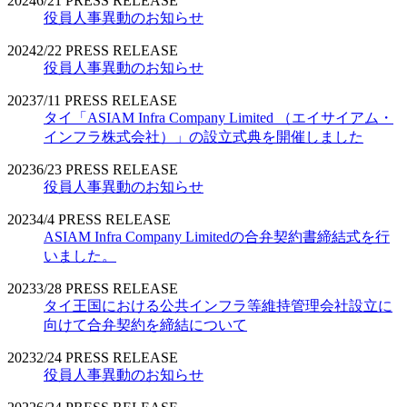
2024
6/21
PRESS RELEASE
役員人事異動のお知らせ
2024
2/22
PRESS RELEASE
役員人事異動のお知らせ
2023
7/11
PRESS RELEASE
タイ「ASIAM Infra Company Limited （エイサイアム・
インフラ株式会社）」の設立式典を開催しました
2023
6/23
PRESS RELEASE
役員人事異動のお知らせ
2023
4/4
PRESS RELEASE
ASIAM Infra Company Limitedの合弁契約書締結式を行
いました。
2023
3/28
PRESS RELEASE
タイ王国における公共インフラ等維持管理会社設立に
向けて合弁契約を締結について
2023
2/24
PRESS RELEASE
役員人事異動のお知らせ