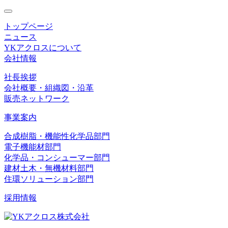
toggle
navigation
トップページ
ニュース
YKアクロスについて
会社情報
社長挨拶
会社概要・組織図・沿革
販売ネットワーク
事業案内
合成樹脂・機能性化学品部門
電子機能材部門
化学品・コンシューマー部門
建材土木・無機材料部門
住環ソリューション部門
採用情報