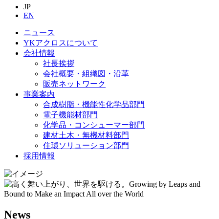
JP
EN
ニュース
YKアクロスについて
会社情報
社長挨拶
会社概要・組織図・沿革
販売ネットワーク
事業案内
合成樹脂・機能性化学品部門
電子機能材部門
化学品・コンシューマー部門
建材土木・無機材料部門
住環ソリューション部門
採用情報
News