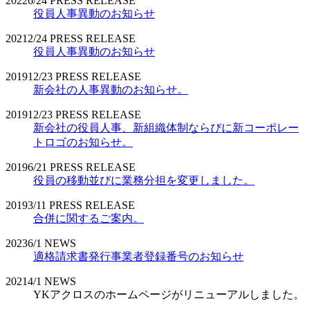
2022
6/24
PRESS RELEASE
役員人事異動のお知らせ
2021
2/24
PRESS RELEASE
役員人事異動のお知らせ
2019
12/23
PRESS RELEASE
新会社の人事異動のお知らせ。
2019
12/23
PRESS RELEASE
新会社の役員人事、新組織体制ならびに新コーポレー
トロゴのお知らせ。
2019
6/21
PRESS RELEASE
役員の移動並びに業務分担を変更しました。
2019
3/11
PRESS RELEASE
合併に関するご案内。
2023
6/1
NEWS
適格請求書発行事業者登録番号のお知らせ
2021
4/1
NEWS
YKアクロスのホームページがリニューアルしました。