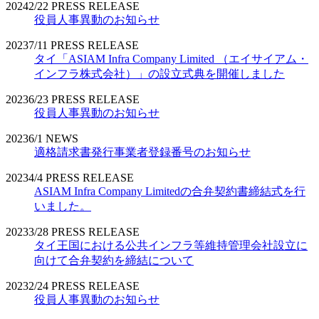
2024
2/22
PRESS RELEASE
役員人事異動のお知らせ
2023
7/11
PRESS RELEASE
タイ「ASIAM Infra Company Limited （エイサイアム・
インフラ株式会社）」の設立式典を開催しました
2023
6/23
PRESS RELEASE
役員人事異動のお知らせ
2023
6/1
NEWS
適格請求書発行事業者登録番号のお知らせ
2023
4/4
PRESS RELEASE
ASIAM Infra Company Limitedの合弁契約書締結式を行
いました。
2023
3/28
PRESS RELEASE
タイ王国における公共インフラ等維持管理会社設立に
向けて合弁契約を締結について
2023
2/24
PRESS RELEASE
役員人事異動のお知らせ