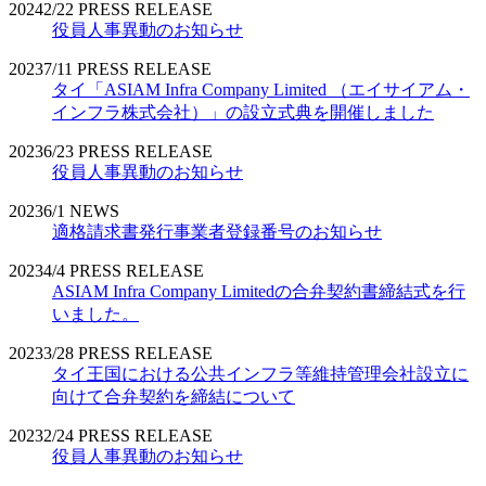
2024
2/22
PRESS RELEASE
役員人事異動のお知らせ
2023
7/11
PRESS RELEASE
タイ「ASIAM Infra Company Limited （エイサイアム・
インフラ株式会社）」の設立式典を開催しました
2023
6/23
PRESS RELEASE
役員人事異動のお知らせ
2023
6/1
NEWS
適格請求書発行事業者登録番号のお知らせ
2023
4/4
PRESS RELEASE
ASIAM Infra Company Limitedの合弁契約書締結式を行
いました。
2023
3/28
PRESS RELEASE
タイ王国における公共インフラ等維持管理会社設立に
向けて合弁契約を締結について
2023
2/24
PRESS RELEASE
役員人事異動のお知らせ