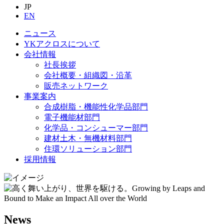
JP
EN
ニュース
YKアクロスについて
会社情報
社長挨拶
会社概要・組織図・沿革
販売ネットワーク
事業案内
合成樹脂・機能性化学品部門
電子機能材部門
化学品・コンシューマー部門
建材土木・無機材料部門
住環ソリューション部門
採用情報
News