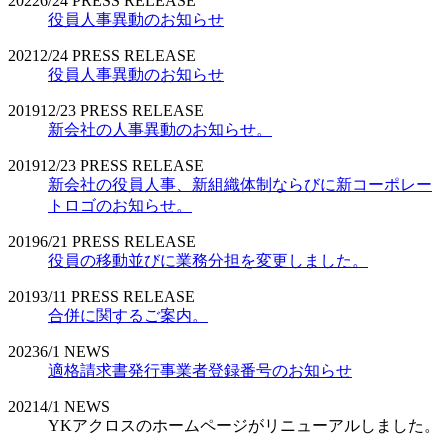
2022
6/24
PRESS RELEASE
役員人事異動のお知らせ
2021
2/24
PRESS RELEASE
役員人事異動のお知らせ
2019
12/23
PRESS RELEASE
新会社の人事異動のお知らせ。
2019
12/23
PRESS RELEASE
新会社の役員人事、新組織体制ならびに新コーポレー
トロゴのお知らせ。
2019
6/21
PRESS RELEASE
役員の移動並びに業務分担を変更しました。
2019
3/11
PRESS RELEASE
合併に関するご案内。
2023
6/1
NEWS
適格請求書発行事業者登録番号のお知らせ
2021
4/1
NEWS
YKアクロスのホームページがリニューアルしました。