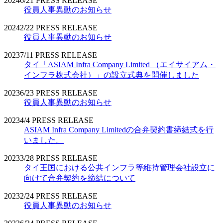
2024
6/21
PRESS RELEASE
役員人事異動のお知らせ
2024
2/22
PRESS RELEASE
役員人事異動のお知らせ
2023
7/11
PRESS RELEASE
タイ「ASIAM Infra Company Limited （エイサイアム・
インフラ株式会社）」の設立式典を開催しました
2023
6/23
PRESS RELEASE
役員人事異動のお知らせ
2023
4/4
PRESS RELEASE
ASIAM Infra Company Limitedの合弁契約書締結式を行
いました。
2023
3/28
PRESS RELEASE
タイ王国における公共インフラ等維持管理会社設立に
向けて合弁契約を締結について
2023
2/24
PRESS RELEASE
役員人事異動のお知らせ