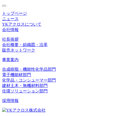
toggle
navigation
トップページ
ニュース
YKアクロスについて
会社情報
社長挨拶
会社概要・組織図・沿革
販売ネットワーク
事業案内
合成樹脂・機能性化学品部門
電子機能材部門
化学品・コンシューマー部門
建材土木・無機材料部門
住環ソリューション部門
採用情報