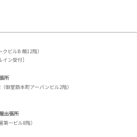
パークビルB 館12階）
イヤルイン受付］
張所
5-12（御堂筋本町アーバンビル2階）
屋出張所
名古屋第一ビル8階）