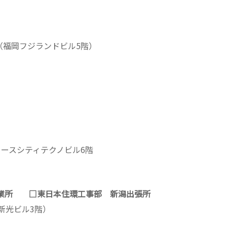
-3（福岡フジランドビル5階）
2 ノースシティテクノビル6階
業所 □東日本住環工事部 新潟出張所
3（新光ビル3階）