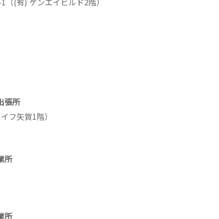
1-1（(有) ケンエイビルド2階）
出張所
ンライフ矢賀1階）
業所
業所