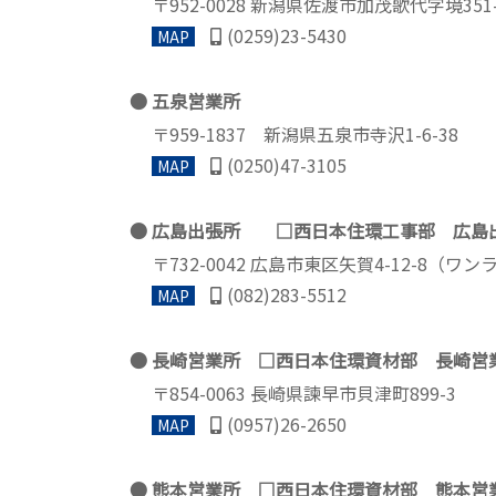
〒952-0028 新潟県佐渡市加茂歌代字境35
(0259)23-5430
MAP
五泉営業所
〒959-1837 新潟県五泉市寺沢1-6-38
(0250)47-3105
MAP
広島出張所 □西日本住環工事部 広島
〒732-0042 広島市東区矢賀4-12-8（ワ
(082)283-5512
MAP
長崎営業所 □西日本住環資材部 長崎営
〒854-0063 長崎県諫早市貝津町899-3
(0957)26-2650
MAP
熊本営業所 □西日本住環資材部 熊本営