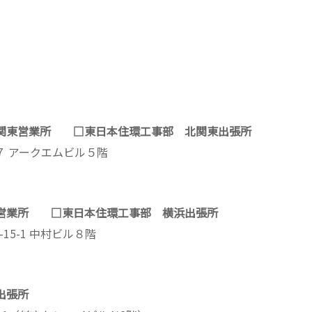
関東営業所 □東日本住環工事部 北関東出張所
２７ アークエムビル５階
営業所 □東日本住環工事部 横浜出張所
-15-1 中村ビル８階
出張所