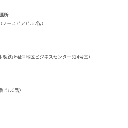
張所
-5（ノースピアビル2階）
（東日本製鉄所君津地区ビジネスセンター314号室）
飛幡ビル5階）